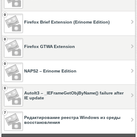
0
Firefox Brief Extension (Erinome Edition)
0
Firefox GTWA Extension
0
NAPS2 – Erinome Edition
0
AutoIt3 – _IEFrameGetObjByName() failure after
IE update
7
Редактирование реестра Windows из среды
восстановления