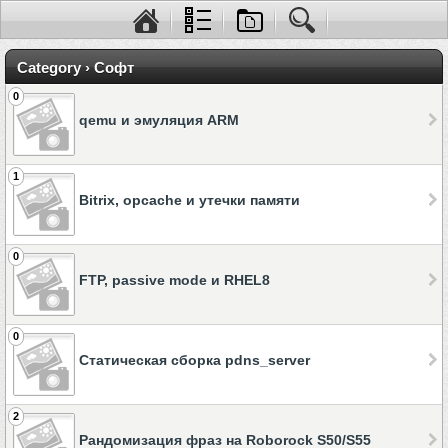
Category › Софт
0
qemu и эмуляция ARM
1
Bitrix, opcache и утечки памяти
0
FTP, passive mode и RHEL8
0
Статическая сборка pdns_server
2
Рандомизация фраз на Roborock S50/S55