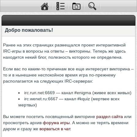
Добро пожаловать!
Ранее на этих страницах размещался проект интерактивной
IRC-игры в вопросы на ответы – викторины. Теперь же здесь
находится некий блог, полезность которого не определена.
Если вас по каким-то причинам все еще интересует викторина –
то и в нынешнее неспокойное время игра по-прежнему
располагается на следующих IRC-серверах:
irc.run.net:6669 — канал #enigma (живее всех живых)
irc.wenet.ru:6667 — канал #kquiz (мертвее всех
мертвых)
Вы можете посетить посвященный викторине
раздел сайта
или
просмотреть архив
форума игры
. А можно не терять времени
даром и сразу же
ворваться в чат
.