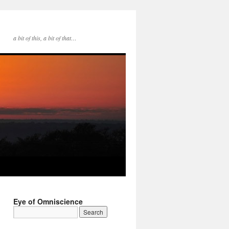
a bit of this, a bit of that…
Eye of Omniscience