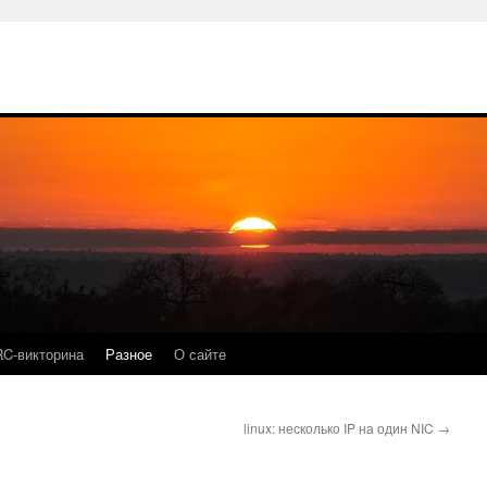
RC-викторина
Разное
О сайте
linux: несколько IP на один NIC
→