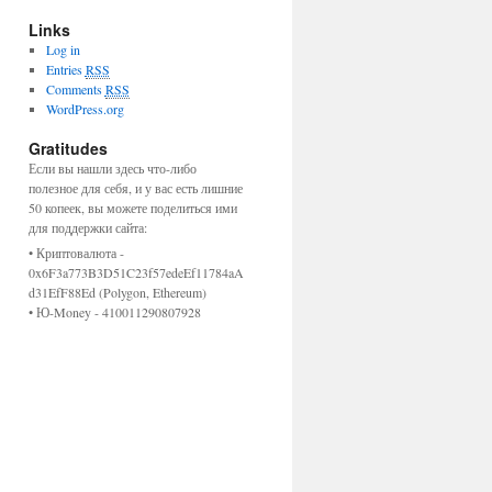
Links
Log in
Entries
RSS
Comments
RSS
WordPress.org
Gratitudes
Если вы нашли здесь что-либо
полезное для себя, и у вас есть лишние
50 копеек, вы можете поделиться ими
для поддержки сайта:
• Криптовалюта -
0x6F3a773B3D51C23f57edeEf11784aA
d31EfF88Ed (Polygon, Ethereum)
•
Ю-Money - 410011290807928