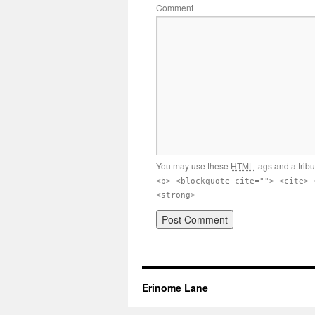
Comment
You may use these
HTML
tags and attrib
<b> <blockquote cite=""> <cite> 
<strong>
Erinome Lane