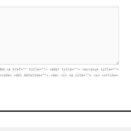
utes:
<a href="" title=""> <abbr title=""> <acronym title="">
<code> <del datetime=""> <em> <i> <q cite=""> <s> <strike>