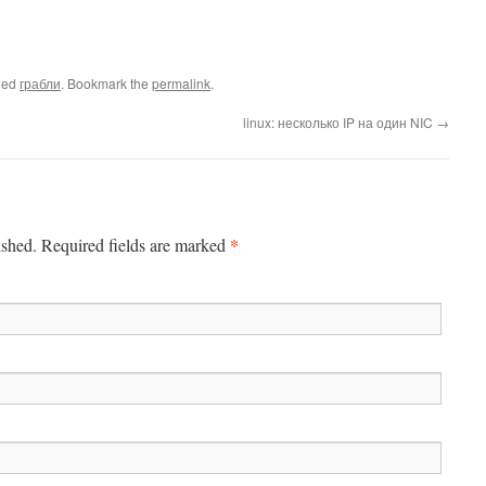
ged
грабли
. Bookmark the
permalink
.
linux: несколько IP на один NIC
→
*
ished.
Required fields are marked