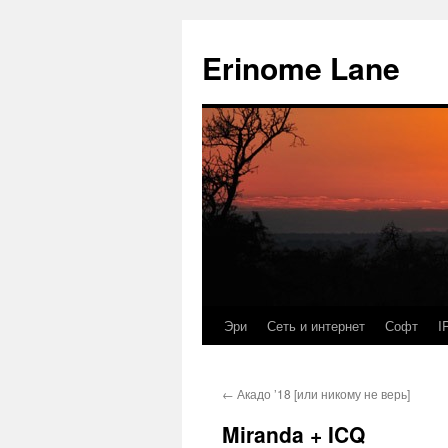
Erinome Lane
Эри
Сеть и интернет
Софт
I
←
Акадо ’18 [или никому не верь]
Miranda + ICQ