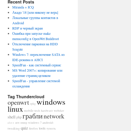
Recent Posts
Miranda + ICQ
Акадо '18 [или никому не верь]
Локальные группы контактов в
Android
RDP и черный экран
Ошибка при запуске make
menuconfig в OpenWrt Buildroot
Отключение парковки на HDD
Seagate
Windows 7: переключение SATA из
IDE-режима в AHCI
SpeedFan - как системный сервис
MS Word 2007+: копирование или
удаление страниц целиком
SpeedFan - управление системой
охлаждения
Tag Thundercloud
windows
openwrt
opkg
linux
mobile-tech
webdav
hardware
грабли
network
shell
php
android-
c/c++
жтс
юмор
windows 7
quiz
tools
tweaking
firefox
тупость