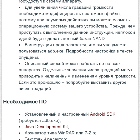
root-доступ к своему аппарату.
Для увеличения числа градаций громкости
необходимо модифицировать системные файлы,
поэтому при неумелых действиях вы можете сломать
операционную систему вашего устройства. Прежде, чем
приступать к выполнению данной инструкции, неплохой
идеей будет сделать полный бэкап NAND.
В инструкции предполагается, что вы уже умеете
пользоваться adb.exe. Подробности настройки в тексте
опущены.
Описанный способ может работать не на всех
аппаратах. Отдельные значения числа градаций могут
приводить к нелинейным изменениям уровня громкости.
Если это произошло – попробуйте выставить другое
число градаций.
Необходимое ПО
Установленный и настроенный
Android SDK
(требуется adb.exe);
Java Development Kit
;
Архиватор типа WinRAR или 7-Zip;
Текстовый редактор;