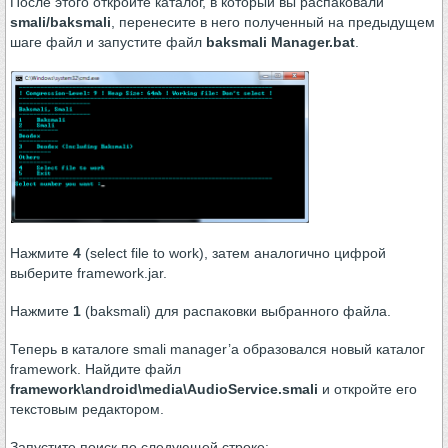
После этого откройте каталог, в который вы распаковали
smali/baksmali
, перенесите в него полученный на предыдущем
шаге файл и запустите файл
baksmali Manager.bat
.
Нажмите
4
(select file to work), затем аналогично цифрой
выберите framework.jar.
Нажмите
1
(baksmali) для распаковки выбранного файла.
Теперь в каталоге smali manager’а образовался новый каталог
framework. Найдите файл
framework\android\media\AudioService.smali
и откройте его
текстовым редактором.
Запустите поиск по следующей строке: