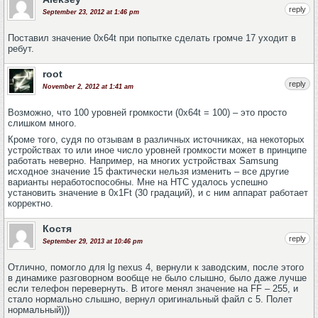
reply
September 23, 2012 at 1:46 pm
Поставил значение 0x64t при попытке сделать громче 17 уходит в
ребут.
root
reply
November 2, 2012 at 1:41 am
Возможно, что 100 уровней громкости (0x64t = 100) – это просто
слишком много.
Кроме того, судя по отзывам в различных источниках, на некоторых
устройствах то или иное число уровней громкости может в принципе
работать неверно. Например, на многих устройствах Samsung
исходное значение 15 фактически нельзя изменить – все другие
варианты неработоспособны. Мне на HTC удалось успешно
установить значение в 0x1Ft (30 градаций), и с ним аппарат работает
корректно.
Костя
reply
September 29, 2013 at 10:46 pm
Отлично, помогло для lg nexus 4, вернули к заводским, после этого
в динамике разговорном вообще не было слышно, было даже лучше
если телефон перевернуть. В итоге менял значение на FF – 255, и
стало нормально слышно, вернул оригинальный файл с 5. Полет
нормальный)))