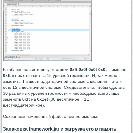
В таблице нас интересуют строки
0xft 0x0t 0x0t 0x0t
– именно
0xft
в них отвечает за 15 уровней громкости. И, как можно
заметить,
f
в шестнадцатеричной системе счисления – это и
есть
15
в десятичной системе. Следовательно, чтобы сделать
30 различных уровней громкости – необходимо всего лишь
заменить
0xft
на
0x1et
(30 десятичное = 1E
шестнадцатеричное).
Сохраняем измененный файл с тем же именем.
Запаковка framework.jar и загрузка его в память