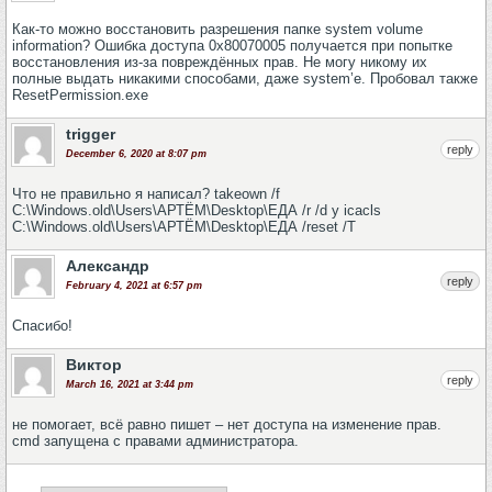
Как-то можно восстановить разрешения папке system volume
information? Ошибка доступа 0x80070005 получается при попытке
восстановления из-за повреждённых прав. Не могу никому их
полные выдать никакими способами, даже system’е. Пробовал также
ResetPermission.exe
trigger
reply
December 6, 2020 at 8:07 pm
Что не правильно я написал? takeown /f
C:\Windows.old\Users\АРТЁМ\Desktop\ЕДА /r /d y icacls
C:\Windows.old\Users\АРТЁМ\Desktop\ЕДА /reset /T
Александр
reply
February 4, 2021 at 6:57 pm
Спасибо!
Виктор
reply
March 16, 2021 at 3:44 pm
не помогает, всё равно пишет – нет доступа на изменение прав.
cmd запущена с правами администратора.