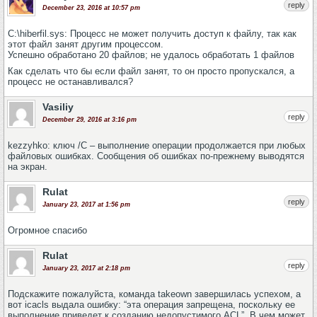
reply
December 23, 2016 at 10:57 pm
C:\hiberfil.sys: Процесс не может получить доступ к файлу, так как
этот файл занят другим процессом.
Успешно обработано 20 файлов; не удалось обработать 1 файлов
Как сделать что бы если файл занят, то он просто пропускался, а
процесс не останавливался?
Vasiliy
reply
December 29, 2016 at 3:16 pm
kezzyhko: ключ /C – выполнение операции продолжается при любых
файловых ошибках. Сообщения об ошибках по-прежнему выводятся
на экран.
Rulat
reply
January 23, 2017 at 1:56 pm
Огромное спасибо
Rulat
reply
January 23, 2017 at 2:18 pm
Подскажите пожалуйста, команда takeown завершилась успехом, а
вот icacls выдала ошибку: “эта операция запрещена, поскольку ее
выполнение приведет к созданию недопустимого ACL”. В чем может