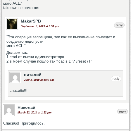
мого ACL.”
takeown не помогает.
MakarSPB
reply
September 5, 2013 at 6:51 pm
“Эта операция запрещена, так как ее выполнение приведет к
созданию недопусти
мого ACL.”
Делаем так.
1 cmd от имени администратора
2 в моём случае пошло так “icacls D:\* /reset /T”
виталий
reply
July 3, 2019 at 5:46 pm
спасибо!!!
Николай
reply
March 13, 2014 at 1:12 pm
Спасибо! Пригодилось.