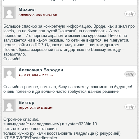
Михаил
reply
February 7, 2016 at 1:41 am
Большое спасибо за конкретную информацию. Вроде, как и знал про
icacls, но не было под рукой “кошечек” на попробовать. А тут
принесли – 7 с черным экраном и мышиным курсором. Ничего не
запускается ни в каком режиме, по сети не видится, не пингуется,
нельзя зайти по RDP. Однако с виду живая – винтом дрыгает.
После сброса разрешений на стандартные по Вашему методу –
заработало.
Спасибо!
Александр Бородин
reply
April 29, 2016 at 7:41 pm
Спасибо огромное, помогло, биру на заметку, запомню на будущее!
очень полезно и да вольно часто требуется данное решение
Виктор
reply
May 25, 2016 at 11:54 am
Огромное спасибо,
я намудрил(c наследованием) в system32 Win 10
пять сек. и всё восстановил
только нужно ручками восстановить владельца (с рекурсией)
NT SERVICE\TrustedInstaller