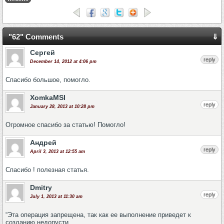
"62" Comments
⇓
Сергей
reply
December 14, 2012 at 4:06 pm
Спасибо большое, помогло.
XomkaMSI
reply
January 28, 2013 at 10:28 pm
Огромное спасибо за статью! Помогло!
Андрей
reply
April 3, 2013 at 12:55 am
Спасибо ! полезная статья.
Dmitry
reply
July 1, 2013 at 11:30 am
“Эта операция запрещена, так как ее выполнение приведет к
созданию недопусти