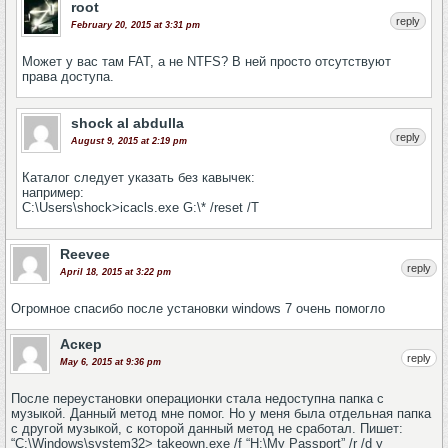
root
reply
February 20, 2015 at 3:31 pm
Может у вас там FAT, а не NTFS? В ней просто отсутствуют
права доступа.
shock al abdulla
reply
August 9, 2015 at 2:19 pm
Каталог следует указать без кавычек:
например:
C:\Users\shock>icacls.exe G:\* /reset /T
Reevee
reply
April 18, 2015 at 3:22 pm
Огромное спасибо после установки windows 7 очень помогло
Аскер
reply
May 6, 2015 at 9:36 pm
После переустановки операционки стала недоступна папка с
музыкой. Данный метод мне помог. Но у меня была отдельная папка
с другой музыкой, с которой данный метод не сработал. Пишет:
“C:\Windows\system32> takeown.exe /f “H:\My Passport” /r /d y