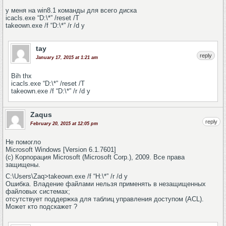
у меня на win8.1 команды для всего диска
icacls.exe “D:\*” /reset /T
takeown.exe /f “D:\*” /r /d y
tay
reply
January 17, 2015 at 1:21 am
Bih thx
icacls.exe “D:\*” /reset /T
takeown.exe /f “D:\*” /r /d y
Zaqus
reply
February 20, 2015 at 12:05 pm
Не помогло
Microsoft Windows [Version 6.1.7601]
(c) Корпорация Microsoft (Microsoft Corp.), 2009. Все права
защищены.
C:\Users\Zaq>takeown.exe /f “H:\*” /r /d y
Ошибка. Владение файлами нельзя применять в незащищенных
файловых системах;
отсутствует поддержка для таблиц управления доступом (ACL).
Может кто подскажет ?