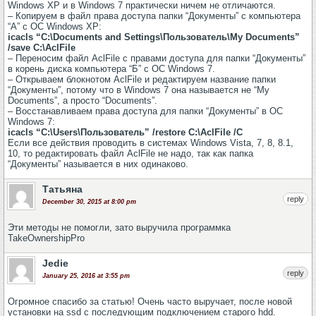
Windows XP и в Windows 7 практически ничем не отличаются.
– Копируем в файл права доступа папки “Документы” с компьютера
“А” с ОС Windows XP:
icacls “C:\Documents and Settings\Пользователь\My Documents”
/save C:\AclFile
– Переносим файл AclFile с правами доступа для папки “Документы”
в корень диска компьютера “Б” с ОС Windows 7.
– Открываем блокнотом AclFile и редактируем название папки
“Документы”, потому что в Windows 7 она называется не “My
Documents”, а просто “Documents”.
– Восстанавливаем права доступа для папки “Документы” в ОС
Windows 7:
icacls “C:\Users\Пользователь” /restore C:\AclFile /С
Если все действия проводить в системах Windows Vista, 7, 8, 8.1,
10, то редактировать файл AclFile не надо, так как папка
“Документы” называется в них одинаково.
Татьяна
reply
December 30, 2015 at 8:00 pm
Эти методы не помогли, зато выручила программка
TakeOwnershipPro
Jedie
reply
January 25, 2016 at 3:55 pm
Огромное спасибо за статью! Очень часто выручает, после новой
установки на ssd с последующим подключением старого hdd.