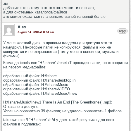
зы
добавьте это в тему ,кто то этого может и не знает,
а для системных каталогов/файлов
это может оказаться плачевным/лишней головной болью
Alex
reply
August 14, 2016 at 11:51 am
У меня жесткий диск, в правами владельца и доступа что-то
намудрил. Некоторые папки не копируются, файлы в них не
копируются и не открываются (там у меня в основном, музыка и
фильмы).
Команда icacls.exe “H:\!share” /reset /T проходит папки, но стопорится
на первом медиафайле:
—————————-
обработанный файл: H:\!share
обработанный файл: H:\!share\desktop.ini
обработанный файл: H:\!share\Music
обработанный файл: H:\!share\VIDEO
обработанный файл: H:\!share\Music\!new
…
H:\!share\Music\!new1 There Is An End [The Greenhornes].mp3:
Отказано в доступе.
Успешно обработано 39 файлов; не удалось обработать 1 файлов
—————-
takeown.exe /f “H:\!share” /r /d y дает такой результат для всех
файлов в подпапках:
———–