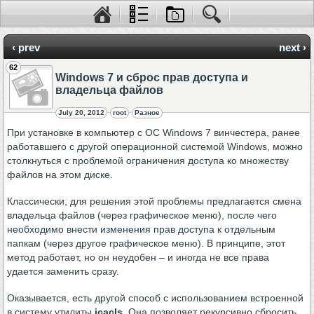
‹ prev
next ›
62
Windows 7 и сброс прав доступа и
владельца файлов
July 20, 2012
root
Разное
При установке в компьютер с ОС Windows 7 винчестера, ранее
работавшего с другой операционной системой Windows, можно
столкнуться с проблемой ограничения доступа ко множеству
файлов на этом диске.
Классически, для решения этой проблемы предлагается смена
владельца файлов (через графическое меню), после чего
необходимо внести изменения прав доступа к отдельным
папкам (через другое графическое меню). В принципе, этот
метод работает, но он неудобен – и иногда не все права
удается заменить сразу.
Оказывается, есть другой способ с использованием встроенной
в систему утилиты
icacls
. Она позволяет рекурсивно сбросить