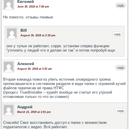
Евгений
reply
June 30, 2018 at 7:40 pm
Не помогло, отзывы лживые
Bill
reply
August 30, 2019 at 2:19 pm
оно у тупых не работает, сорре. установи сперва функцию
“уточнить у людей что я делаю не так” и потом попробуй еще
Алексей
reply
August 16, 2018 at 3:52 am
Вторая команда помогла убить источник зловредного трояна
прописавшегося в системном разделе в виде папки с огромной кучей
файлов переписав её права НТФС
(процесс TruedInstaller – курейт вообще не считал его угрозой
отлавливая только то что он спамил)
Андрей
reply
March 21, 2019 at 1:01 pm
Спасибо! Смог восстановить доступ к папке с множеством
подкаталогов с видео. Всё работает.