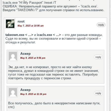
Icacls.exe “H:\My Passport” /reset /T
ОШИБКА: Неправильный параметр или аргумент – ‘Icacls.exe’.
Введите “TAKEOWN /?” для получения справки по использованию.
root
reply
May 7, 2015 at 10:06 am
takeown.exe < ...>
и
icacls.exe < ...>
– это две разные команды.
Судя по всему, вы их скопировали и вставили одной строкой –
отсюда и результат.
Аскер
reply
May 9, 2015 at 9:56 pm
Эм, да нет, я не копировал, просто не мог найти кнопку
переноса, думал в командной строке он не имеет значения,
гугол тоже не подсказал как перенос вставлять. Попробую
повторить процедуру с переносом строки.
Аскер
reply
May 9, 2015 at 11:16 pm
Все получилось, дело было в некорректном написании пути,
спс)