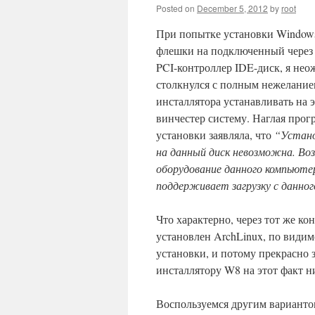
Posted on
December 5, 2012
by
root
При попытке установки Windows
флешки на подключенный через
PCI-контроллер IDE-диск, я не
столкнулся с полным нежелани
инсталлятора устанавливать на 
винчестер систему. Наглая прог
установки заявляла, что
“Устано
на данный диск невозможна. Во
оборудование данного компьюте
поддерживает загрузку с данног
Что характерно, через тот же к
установлен ArchLinux, по види
установки, и потому прекрасно
инсталлятору W8 на этот факт ни
Воспользуемся другим варианто