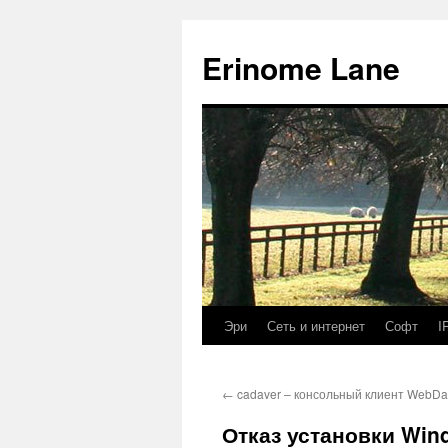
Erinome Lane
Эри
Сеть и интернет
Софт
I
←
cadaver – консольный клиент WebDa
Отказ установки Win