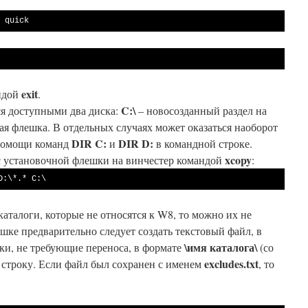
 quick
exit
ндой
.
C:\
ся доступными два диска:
– новосозданный раздел на
ая флешка. В отдельных случаях может оказаться наоборот
DIR C:
DIR D:
 помощи команд
и
в командной строке.
xcopy
с установочной флешки на винчестер командой
:
D:\*.* C:\
каталоги, которые не относятся к W8, то можно их не
ешке предварительно следует создать текстовый файл, в
\имя каталога\
ки, не требующие переноса, в формате
(со
excludes.txt
 строку. Если файл был сохранен с именем
, то