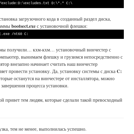
/exclude:D:\excludes.txt D:\*.* C:\
тановка загрузочного кода в созданный раздел диска,
bootsect.exe
раммы
с установочной флешки:
t.exe /nt60 C:
мы получили… кхм-кхм… установочный винчестер с
омпьютер, вынимаем флешку и грузимся непосредственно с
лятор внезапно начинает считать наш винчестер
C:
яет провести установку. Да, установку системы с диска
торые останутся на винчестере от инсталлятора, можно
е завершения процесса установки.
ой привет тем людям, которые сделали такой превосходный
узка, тем не менее, выполнилась успешно.