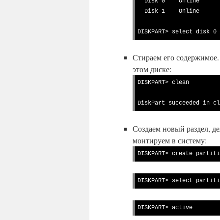
  Disk 0    Online          232 GB     0 B

  Disk 1    Online          14 GB      0 B

DISKPART> select disk 0
Стираем его содержимое. 
этом диске:
DISKPART> clean

DiskPart succeeded in cl
Создаем новый раздел, д
монтируем в систему:
DISKPART> create partiti
DISKPART> select partiti
DISKPART> active