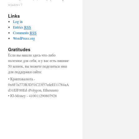
windows 7
Links
Log in
Entries
RSS
Comments
RSS
WordPress.org
Gratitudes
Если вы нашли здесь что-либо
полезное для себя, и у вас есть лишние
50 копеек, вы можете поделиться ими
для поддержки сайта:
• Криптовалюта -
0x6F3a773B3D51C23f57edeEf11784aA
d31EfF88Ed (Polygon, Ethereum)
•
Ю-Money - 410011290807928