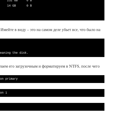
Имейте в виду – это на самом деле убьет все, что было на
eaning the disk.
елаем его загрузочным и форматируем в NTFS, после чего
on primary
on 1