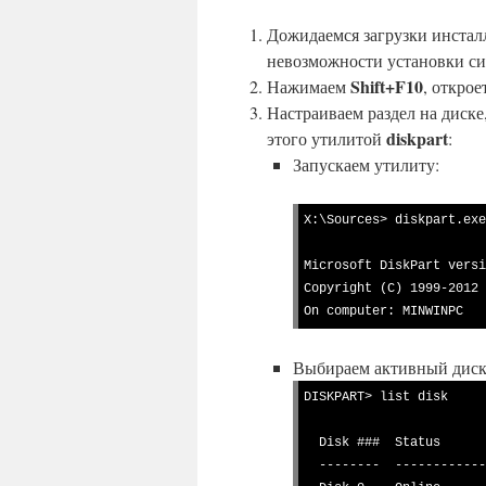
Дожидаемся загрузки инстал
невозможности установки си
Shift+F10
Нажимаем
, открое
Настраиваем раздел на диске
diskpart
этого утилитой
:
Запускаем утилиту:
X:\Sources> diskpart.exe

Microsoft DiskPart versi
Copyright (C) 1999-2012 
On computer: MINWINPC
Выбираем активный диск
DISKPART> list disk

  Disk ###  Status         Size     Free     Dyn  Gpt

  --------  -------------  -------  -------  ---  ---
