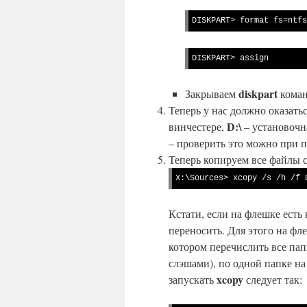
DISKPART> format fs=ntfs
DISKPART> assign
diskpart
Закрываем
кома
Теперь у нас должно оказать
D:\
винчестере,
– установочн
– проверить это можно при
Теперь копируем все файлы 
X:\Sources> xcopy /s /h /f 
Кстати, если на флешке есть 
переносить. Для этого на фл
котором перечислить все пап
слэшами), по одной папке на
xcopy
запускать
следует так: