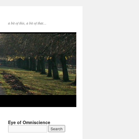
a bit of this, a bit of that…
Eye of Omniscience