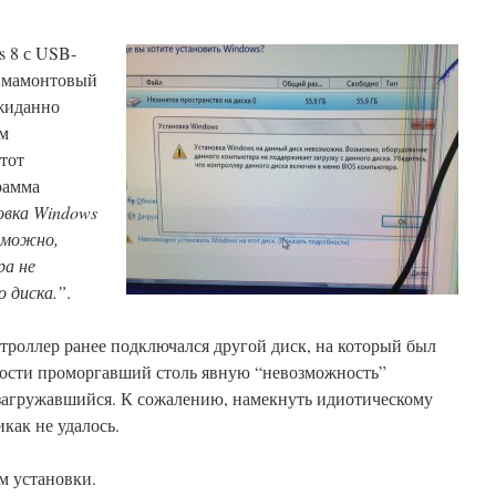
 8 с USB-
 мамонтовый
ожиданно
ем
этот
рамма
вка Windows
зможно,
ра не
о диска.”
.
онтроллер ранее подключался другой диск, на который был
мости проморгавший столь явную “невозможность”
 загружавшийся. К сожалению, намекнуть идиотическому
как не удалось.
м установки.