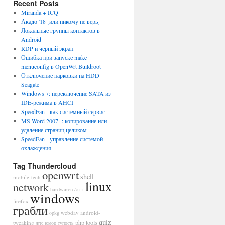
Recent Posts
Miranda + ICQ
Акадо '18 [или никому не верь]
Локальные группы контактов в
Android
RDP и черный экран
Ошибка при запуске make
menuconfig в OpenWrt Buildroot
Отключение парковки на HDD
Seagate
Windows 7: переключение SATA из
IDE-режима в AHCI
SpeedFan - как системный сервис
MS Word 2007+: копирование или
удаление страниц целиком
SpeedFan - управление системой
охлаждения
Tag Thundercloud
openwrt
shell
mobile-tech
linux
network
hardware
c/c++
windows
firefox
грабли
webdav
android-
opkg
quiz
php
tools
tweaking
жтс
юмор
тупость