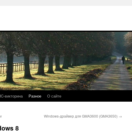
RC-викторина
Разное
О сайте
v
Windows-драйвер для GMA3600 (GMA3650)
→
dows 8