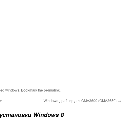
ged
windows
. Bookmark the
permalink
.
v
Windows-драйвер для GMA3600 (GMA3650)
→
установки Windows 8