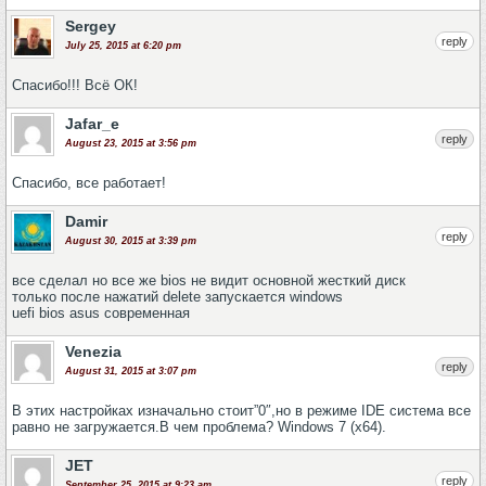
Sergey
reply
July 25, 2015 at 6:20 pm
Спасибо!!! Всё ОК!
Jafar_e
reply
August 23, 2015 at 3:56 pm
Спасибо, все работает!
Damir
reply
August 30, 2015 at 3:39 pm
все сделал но все же bios не видит основной жесткий диск
только после нажатий delete запускается windows
uefi bios asus современная
Venezia
reply
August 31, 2015 at 3:07 pm
В этих настройках изначально стоит”0″,но в режиме IDE система все
равно не загружается.В чем проблема? Windows 7 (x64).
JET
reply
September 25, 2015 at 9:23 am