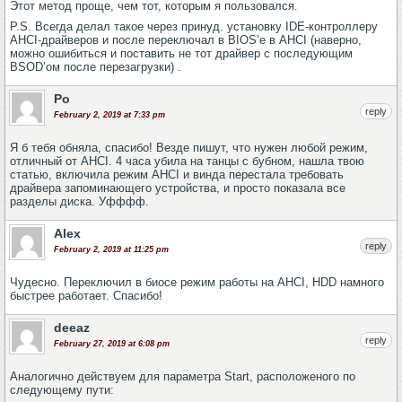
Этот метод проще, чем тот, которым я пользовался.
P.S. Всегда делал такое через принуд. установку IDE-контроллеру
AHCI-драйверов и после переключал в BIOS’е в AHCI (наверно,
можно ошибиться и поставить не тот драйвер с последующим
BSOD’ом после перезагрузки) .
Ро
reply
February 2, 2019 at 7:33 pm
Я б тебя обняла, спасибо! Везде пишут, что нужен любой режим,
отличный от AHCI. 4 часа убила на танцы с бубном, нашла твою
статью, включила режим AHCI и винда перестала требовать
драйвера запоминающего устройства, и просто показала все
разделы диска. Уфффф.
Alex
reply
February 2, 2019 at 11:25 pm
Чудесно. Переключил в биосе режим работы на AHCI, HDD намного
быстрее работает. Спасибо!
deeaz
reply
February 27, 2019 at 6:08 pm
Аналогично действуем для параметра Start, расположеного по
следующему пути: