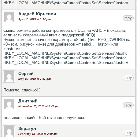
HKEY_LOCAL_MACHINE\System\CurrentControlSet\Services\IastorV
Андрей Юрьевич
reply
April 2, 2019 at 1:17 pm
Смена режима работы контроллера с «IDE» на «AHCI» (показана,
если есть современный винт с поддержкой NCQ)
Нужно изменить значение параметра «Start» (Тип: REG_DWORD) на
«0» (см. рисунок ниже) для драйверов «msahci», «Iastor» или
«IastorV»
HKEY_LOCAL_MACHINE\System\CurrentControlSet\Services\Msahci
HKEY_LOCAL_MACHINE\System\CurrentControlSet\Services\Iastor
HKEY_LOCAL_MACHINE\System\CurrentControlSet\Services\IastorV
Сергей
reply
May 16, 2019 at 7:17 pm
Помогло, спасибо! )
Дмитрий
reply
November 25, 2019 at 4:49 pm
Большое спасибо. Всё отлично получилось.
Зератул
reply
February 18, 2020 at 2:10 am