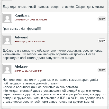
Еще один счастливый человек говорит спасибо. Сберег день жизни!
Kapibara
reply
December 27, 2016 at 3:51 pm
Грит сенкс , бин френд!!!!
Adwond
reply
February 3, 2017 at 8:54 am
Добавьте в статью что обезательно нужно сохранить реестр перед
изменением . И вопрос как вернуть обратно настройки? После
перехода в ahci стала долго запускаться винда…
Aleksey
reply
March 1, 2017 at 2:05 pm
Не поленился заполнить данные и оставить комментарии, дабы
поблагодарить автора данной статьи))
Спасибо большое! Данное решение очень помогло.
ибо когда я жесткий диск с установленной виндой с одного компа
переставлял в другой, в одном компе всё норм работало, а в другом
винда не грузилась, хоть и поменял с IDE на ACHI, но сделав как в
статье через реестр, всё норм запустилось на другом компе)