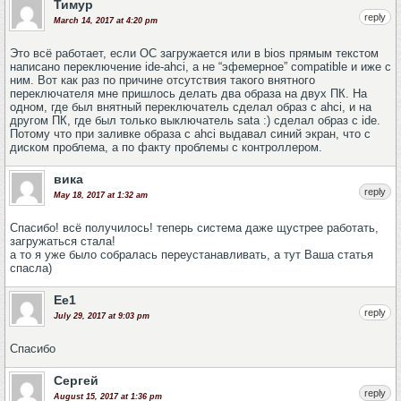
Тимур
reply
March 14, 2017 at 4:20 pm
Это всё работает, если ОС загружается или в bios прямым текстом
написано переключение ide-ahci, а не “эфемерное” compatible и иже с
ним. Вот как раз по причине отсутствия такого внятного
переключателя мне пришлось делать два образа на двух ПК. На
одном, где был внятный переключатель сделал образ с ahci, и на
другом ПК, где был только выключатель sata :) сделал образ с ide.
Потому что при заливке образа с ahci выдавал синий экран, что с
диском проблема, а по факту проблемы с контроллером.
вика
reply
May 18, 2017 at 1:32 am
Спасибо! всё получилось! теперь система даже щустрее работать,
загружаться стала!
а то я уже было собралась переустанавливать, а тут Ваша статья
спасла)
Ee1
reply
July 29, 2017 at 9:03 pm
Спасибо
Сергей
reply
August 15, 2017 at 1:36 pm