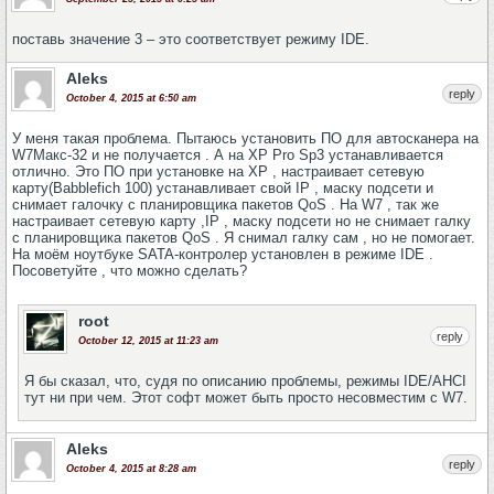
поставь значение 3 – это соответствует режиму IDE.
Aleks
reply
October 4, 2015 at 6:50 am
У меня такая проблема. Пытаюсь установить ПО для автосканера на
W7Макс-32 и не получается . А на ХР Pro Sp3 устанавливается
отлично. Это ПО при установке на ХР , настраивает сетевую
карту(Babblefich 100) устанавливает свой IP , маску подсети и
снимает галочку с планировщика пакетов QoS . На W7 , так же
настраивает сетевую карту ,IP , маску подсети но не снимает галку
с планировщика пакетов QoS . Я снимал галку сам , но не помогает.
На моём ноутбуке SATA-контролер установлен в режиме IDE .
Посоветуйте , что можно сделать?
root
reply
October 12, 2015 at 11:23 am
Я бы сказал, что, судя по описанию проблемы, режимы IDE/AHCI
тут ни при чем. Этот софт может быть просто несовместим с W7.
Aleks
reply
October 4, 2015 at 8:28 am