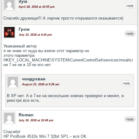
ilyia
reply
April 28, 2018 at 10:55 pm
Спасибо дружище!!! А ларчик просто открывался оказывается)
Гром
reply
July 12, 2018 at 4:43 pm
Уважаемый автор
я не знаю от куда вы взяли этот параметр но
этого параметра
HKEY_LOCAL_MACHINE\SYSTEM\CurrentControlSet\services\msahci
ни 7 ке ни в 10 ке его нет
чондухван
reply
August 23, 2018 at 9:28 am
В XP нет. А в 7-ке на нескольких компах проверял и менял, в
реестре все есть.
Roman
reply
July 30, 2018 at 10:49 pm
Спасибо!
HP ProBook 4510s Win 7 32bit SP1 – всё ОК.