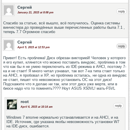
Сергей
reply
January 21, 2015 at 8:08 pm
Спасибо за статью, всё вышло, всё получилось. Оценка системы
винчестера до проведённых выше перечисленных работы была 7.1 ,
теперь 7.7 Огромное спасибо
Сергей
reply
April 5, 2015 at 12:53 pm
Привет! Есть проблема! Диск обрезан викторией! Человек у которого
я его купил, клянется что можно поставить виндовс, проблема в том
что как бы я не умею переключить из IDE-режима в AHCI, поэтому 7-
ка и не стает! Я много читал узнавал, так вот 7-ка типа стает только
на AHCI, я пробовал и ХР, но проблема осталась, ни одна из виндовс
не стает, пишет что невозможно установить ОС на этот диск!
Подскажите что я делаю ни так, или этот диск уже мертв, или в
биосе надо что то поменять???? Ноут ASUS X50VL! мать-F5VL
root
reply
April 6, 2015 at 10:14 am
Windows 7 вполне нормально устанавливается и на AHCI, и на
IDE. Источник, где указана якобы невозможность установки W7
на IDE-диск, ошибается.