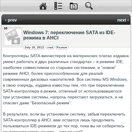
‹ prev
next ›
58
Windows 7: переключение SATA из IDE-
режима в AHCI
July 18, 2013
root
Разное
Контроллеры SATA-винчестеров на материнских платах издавна
умеют работать в двух различных стандартах – в режиме IDE,
наиболее совместимом со старыми системами, и “новом”
режиме AHCI, более приспособленном для реалий
современных дисковых накопителей. Все системы MS Windows,
в свою очередь, издавна известны тем, что при переключении
SATA-контроллера в режим, отличный от использовавшегося
при установке системы, напрочь перестают загружаться, и не
спасает даже “Безопасный режим”.
В результате, если вы установили систему, забыв переключить
SATA-контроллер в AHCI, вам остается лишь продолжать
пользоваться IDE-режимом до тех пор, пока вы не соберетесь
ее переустановить заново… или же нет?