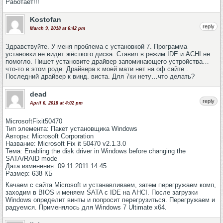
Работает!!!
Kostofan
reply
March 9, 2018 at 6:42 pm
Здравствуйте. У меня проблема с установкой 7. Программа
установки не видит жёсткого диска. Ставил в режим IDE и ACHI не
помогло. Пишет установите драйвер запоминающего устройства…
что-то в этом роде. Драйвера к моей мати нет на оф сайте .
Последний драйвер к винд. виста. Для 7ки нету…что делать?
dead
reply
April 6, 2018 at 4:02 pm
MicrosoftFixit50470
Тип элемента: Пакет установщика Windows
Авторы: Microsoft Corporation
Название: Microsoft Fix it 50470 v2.1.3.0
Тема: Enabling the disk driver in Windows before changing the
SATA/RAID mode
Дата изменения: 09.11.2011 14:45
Размер: 638 КБ
Качаем с сайта Microsoft и устанавливаем, затем перегружаем комп,
заходим в BIOS и меняем SATA с IDE на AHCI. После загрузки
Windows определит винты и попросит перегрузиться. Перегружаем и
радуемся. Применялось для Windows 7 Ultimate x64.