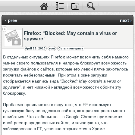
‹ prev
next ›
1
Firefox: “Blocked: May contain a virus or
spyware”
April 29, 2015
root
Сеть и интернет
В отдельных ситуациях
Firefox
может возомнить себя намного
умнее своего пользователя и напрочь блокирует возможность
загрузки файлов с сайтов, которые его левой пятке захотелось
посчитать небезопасными. При этом в окне загрузки
отображается надпись вида
“Blocked: May contain a virus or
spyware”
, и нет никакой наглядной возможности обойти эту
блокировку.
Проблема проявляется в виду того, что FF использует
гугловскую базу ненадежных сайтов, которая запросто может
ошибаться. Что любопытно – в Google Chrome применяется
иной реестр вредоносных сайтов, и зачастую то, что
заблокировано в FF, успешно открывается в Хроме.