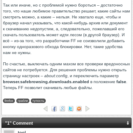
Так или иначе, но с проблемой нужно бороться – достаточно
того, что наше любимое правительство решает, какие сайты нам
смотреть можно, а какие – нельзя. Не хватало еще, чтобы и
браузер начал указывать, что какой-нибудь архив или документ
к скачиванию недопустим, а, следовательно, пожелавший его
скачать пользователь может идти лесом (в другой браузер). И
всё – из-за того, что разработчики FF не соизволили добавить
кнопку одноразового обхода блокировки. Нет, такие удобства
нам не нужны.
По счастью, выключать одним махом все проверки вредоносных
сайтов не потребуется. Для решения проблемы нужно открыть
страницу настроек –
about:config
, и переключить параметр
browser.safebrowsing.downloads.enabled
в положение
false
.
Теперь FF позволит скачивать любые файлы.
firefox
грабли
тупость
"1" Comment
⇓
tool