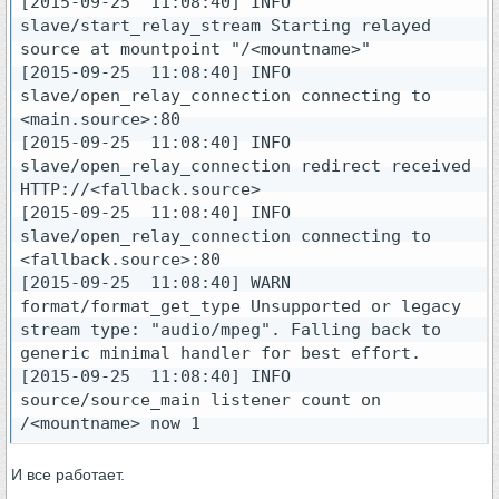
[2015-09-25  11:08:40] INFO 
i++) {

slave/start_relay_stream Starting relayed 
+                if ((tolower(uri[i]) - 
source at mountpoint "/<mountname>"

tolower(proc[i])) != 0) {

[2015-09-25  11:08:40] INFO 
+                    i = 10;

slave/open_relay_connection connecting to 
+                    break;

<main.source>:80

+                }

[2015-09-25  11:08:40] INFO 
+            }

slave/open_relay_connection redirect received 
+            if (i == 10) break;

HTTP://<fallback.source>

             uri += 7;

[2015-09-25  11:08:40] INFO 
             mountpoint = strchr (uri, '/');

slave/open_relay_connection connecting to 
<fallback.source>:80

[2015-09-25  11:08:40] WARN 
format/format_get_type Unsupported or legacy 
stream type: "audio/mpeg". Falling back to 
generic minimal handler for best effort.

[2015-09-25  11:08:40] INFO 
source/source_main listener count on 
/<mountname> now 1
И все работает.