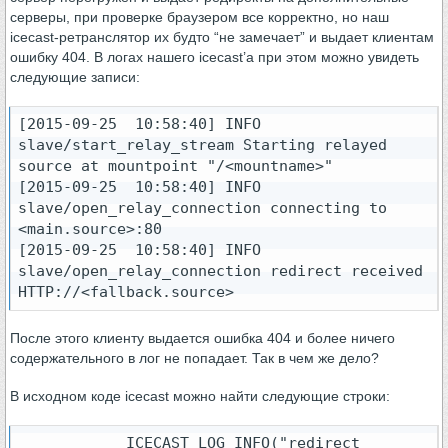
серверы, при проверке браузером все корректно, но наш
icecast-ретранслятор их будто “не замечает” и выдает клиентам
ошибку 404. В логах нашего icecast’а при этом можно увидеть
следующие записи:
[2015-09-25  10:58:40] INFO 
slave/start_relay_stream Starting relayed 
source at mountpoint "/<mountname>"

[2015-09-25  10:58:40] INFO 
slave/open_relay_connection connecting to 
<main.source>:80

[2015-09-25  10:58:40] INFO 
slave/open_relay_connection redirect received 
После этого клиенту выдается ошибка 404 и более ничего
содержательного в лог не попадает. Так в чем же дело?
В исходном коде icecast можно найти следующие строки:
            ICECAST_LOG_INFO("redirect 