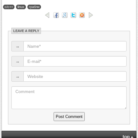
c/c++
linux
грабли
LEAVE A REPLY
→
→
→
top