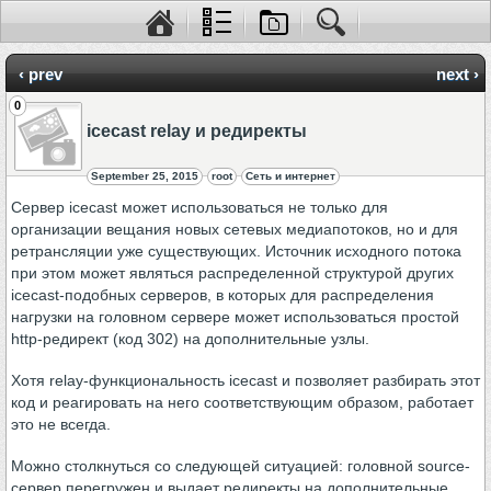
‹ prev
next ›
0
icecast relay и редиректы
September 25, 2015
root
Сеть и интернет
Сервер icecast может использоваться не только для
организации вещания новых сетевых медиапотоков, но и для
ретрансляции уже существующих. Источник исходного потока
при этом может являться распределенной структурой других
icecast-подобных серверов, в которых для распределения
нагрузки на головном сервере может использоваться простой
http-редирект (код 302) на дополнительные узлы.
Хотя relay-функциональность icecast и позволяет разбирать этот
код и реагировать на него соответствующим образом, работает
это не всегда.
Можно столкнуться со следующей ситуацией: головной source-
сервер перегружен и выдает редиректы на дополнительные