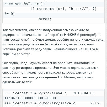
received %s", uri);

            if (strncmp (uri, "http://", 7) 
!= 0)

Так выясняется, что если полученная ссылка из 302-го
редиректа не начинается на “http://” (в НИЖНЕМ регистре!), то
наш icecast с ней не будет делать вообще ничего и сделает вид,
что никакого редиректа не было. А как видно из лога, наш
источник рассылает редиректы, начинающиеся на HTTP:// в
верхнем регистре.
Очевидно, надо научить icecast не обращать внимание на
разницу регистров в протоколе. Это можно сделать разными
способами, оптимальность и красота которых зависит от
качества вашего владения
кунг-фу
Си. Можно, например,
сделать как-то так:
--- icecast-2.4.2/src/slave.c   2015-04-08 
11:06:13.000000000 +0300

+++ icecast-2.4.2-mod/src/slave.c       2015-