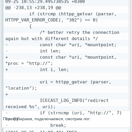
09-25 10:55:29.495738535 +0300

@@ -238,13 +238,19 @@

         if (strcmp (httpp_getvar (parser, 
HTTPP_VAR_ERROR_CODE), "302") == 0)

         {

             /* better retry the connection 
again but with different details */

-            const char *uri, *mountpoint;

-            int len;

+            const char *uri, *mountpoint, 
*proc = "http://";

+            int i, len;

             uri = httpp_getvar (parser, 
"location");

+

             ICECAST_LOG_INFO("redirect 
received %s", uri);

-            if (strncmp (uri, "http://", 7) 
Пересобираем, подключаемся, смотрим лог:
!= 0)

-                break;

+            for (i = 0; i < 7 && uri[i]; 