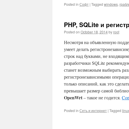
Posted in
Софт
|
Tagged
windows
,
грабл
PHP, SQLite и регис
Posted on
October 18, 2014
by
root
Несмотря на объявленную подд
умеет делать регистронезависи
строк над буквами, не входящим
разработчики SQLite рекоменду
станет возможным выбирать раз
регистронезависимыми операци
только описаний, как это сделать
превышает размер самой библио
OpenWrt
– такое не годится.
Con
Posted in
Сеть и интернет
|
Tagged
linu