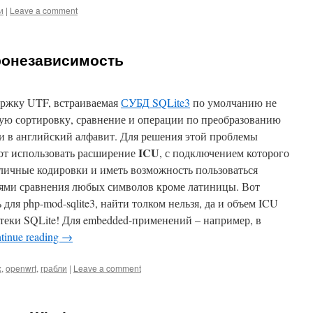
и
|
Leave a comment
тронезависимость
ержку UTF, встраиваемая
СУБД SQLite3
по умолчанию не
мую сортировку, сравнение и операции по преобразованию
и в английский алфавит. Для решения этой проблемы
ICU
ют использовать расширение
, с подключением которого
личные кодировки и иметь возможность пользоваться
ями сравнения любых символов кроме латиницы. Вот
 для php-mod-sqlite3, найти толком нельзя, да и объем ICU
теки SQLite! Для embedded-применений – например, в
tinue reading
→
x
,
openwrt
,
грабли
|
Leave a comment