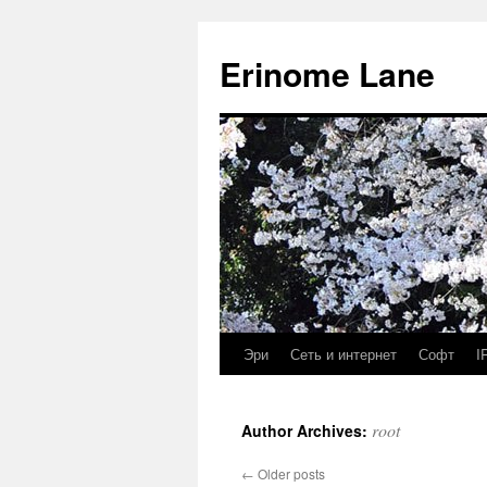
Erinome Lane
Эри
Сеть и интернет
Софт
I
root
Author Archives:
←
Older posts