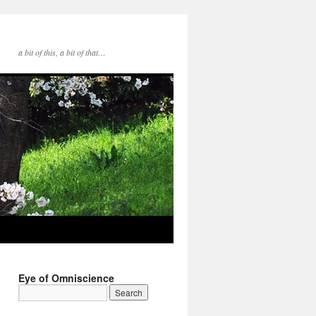
a bit of this, a bit of that…
Eye of Omniscience