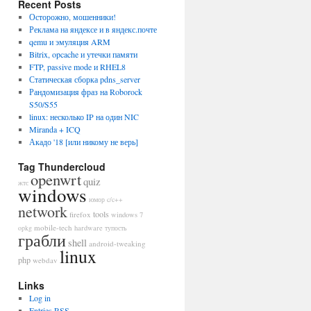
Recent Posts
Осторожно, мошенники!
Реклама на яндексе и в яндекс.почте
qemu и эмуляция ARM
Bitrix, opcache и утечки памяти
FTP, passive mode и RHEL8
Статическая сборка pdns_server
Рандомизация фраз на Roborock
S50/S55
linux: несколько IP на один NIC
Miranda + ICQ
Акадо '18 [или никому не верь]
Tag Thundercloud
openwrt
quiz
жтс
windows
юмор
c/c++
network
tools
firefox
windows 7
mobile-tech
opkg
hardware
тупость
грабли
shell
android-tweaking
linux
php
webdav
Links
Log in
Entries
RSS