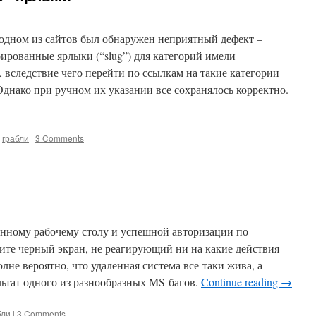
 одном из сайтов был обнаружен неприятный дефект –
ированные ярлыки (“slug”) для категорий имели
вследствие чего перейти по ссылкам на такие категории
днако при ручном их указании все сохранялось корректно.
,
грабли
|
3 Comments
енному рабочему столу и успешной авторизации по
ите черный экран, не реагирующий ни на какие действия –
олне вероятно, что удаленная система все-таки жива, а
льтат одного из разнообразных MS-багов.
Continue reading
→
бли
|
3 Comments