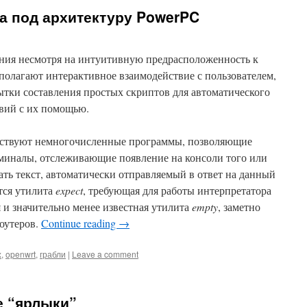
ка под архитектуру PowerPC
ния несмотря на интуитивную предрасположенность к
полагают интерактивное взаимодействие с пользователем,
ытки составления простых скриптов для автоматического
вий с их помощью.
ествуют немногочисленные программы, позволяющие
рминалы, отслеживающие появление на консоли того или
ать текст, автоматически отправляемый в ответ на данный
тся утилита
expect
, требующая для работы интерпретатора
ая и значительно менее известная утилита
empty
, заметно
оутеров.
Continue reading
→
x
,
openwrt
,
грабли
|
Leave a comment
е “ярлыки”