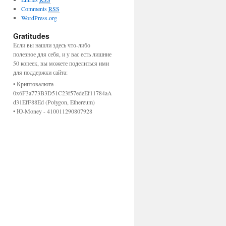
Comments
RSS
WordPress.org
Gratitudes
Если вы нашли здесь что-либо
полезное для себя, и у вас есть лишние
50 копеек, вы можете поделиться ими
для поддержки сайта:
• Криптовалюта -
0x6F3a773B3D51C23f57edeEf11784aA
d31EfF88Ed (Polygon, Ethereum)
•
Ю-Money - 410011290807928