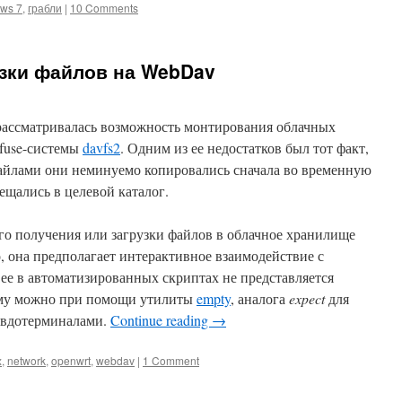
ws 7
,
грабли
|
10 Comments
узки файлов на WebDav
 рассматривалась возможность монтирования облачных
fuse-системы
davfs2
. Одним из ее недостатков был тот факт,
айлами они неминуемо копировались сначала во временную
ещались в целевой каталог.
го получения или загрузки файлов в облачное хранилище
о, она предполагает интерактивное взаимодействие с
 ее в автоматизированных скриптах не представляется
ему можно при помощи утилиты
empty
, аналога
expect
для
севдотерминалами.
Continue reading
→
x
,
network
,
openwrt
,
webdav
|
1 Comment