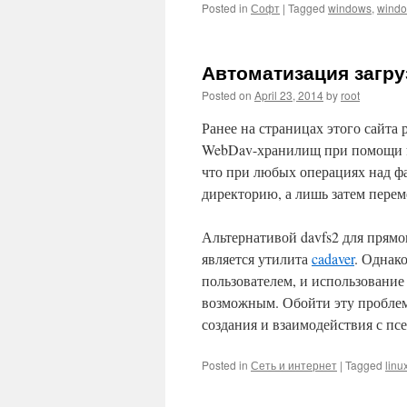
Posted in
Софт
|
Tagged
windows
,
windo
Автоматизация загр
Posted on
April 23, 2014
by
root
Ранее на страницах этого сайта
WebDav-хранилищ при помощи 
что при любых операциях над ф
директорию, а лишь затем перем
Альтернативой davfs2 для прямо
является утилита
cadaver
. Однак
пользователем, и использование
возможным. Обойти эту пробл
создания и взаимодействия с п
Posted in
Сеть и интернет
|
Tagged
linu