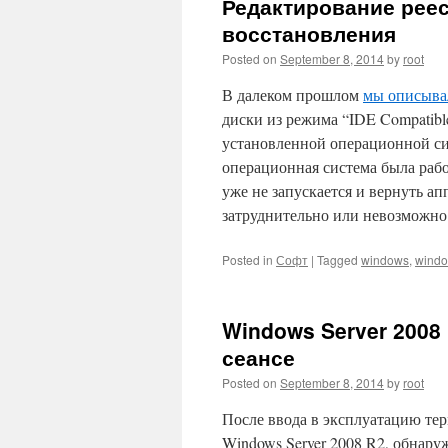
Редактирование рее
восстановления
Posted on
September 8, 2014
by
root
В далеком прошлом
мы описыва
диски из режима “IDE Compatibl
установленной операционной сис
операционная система была рабо
уже не запускается и вернуть 
затруднительно или невозможно
Posted in
Софт
|
Tagged
windows
,
windo
Windows Server 2008
сеансе
Posted on
September 8, 2014
by
root
После ввода в эксплуатацию те
Windows Server 2008 R2, обнару