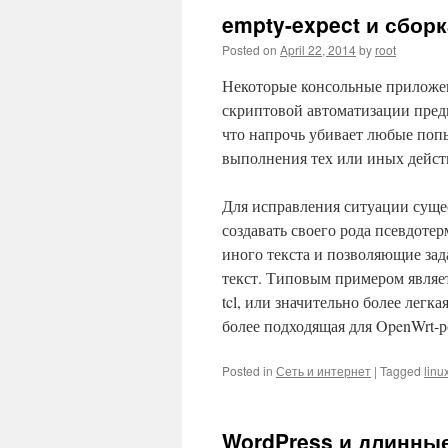
empty-expect и сбор
Posted on
April 22, 2014
by
root
Некоторые консольные приложе
скриптовой автоматизации пред
что напрочь убивает любые поп
выполнения тех или иных дейст
Для исправления ситуации сущ
создавать своего рода псевдоте
иного текста и позволяющие зад
текст. Типовым примером являе
tcl, или значительно более легк
более подходящая для OpenWrt-р
Posted in
Сеть и интернет
|
Tagged
linu
WordPress и длинны