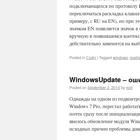
подключающихся по протоколу R
переключаться раскладка клавиа
примеру, с RU на EN), но при эт
значком EN появляется значок 
вручную в появившемся контекст
действительно заменится на вы
Posted in
Софт
|
Tagged
windows
,
грабл
WindowsUpdate – ош
Posted on
September 2, 2014
by
root
Однажды на одном из подконтр
Windows 7 Pro, перестал работа
почти сразу после инициализац
явилось обновление модуля Windo
исходных причин проблемы докоп