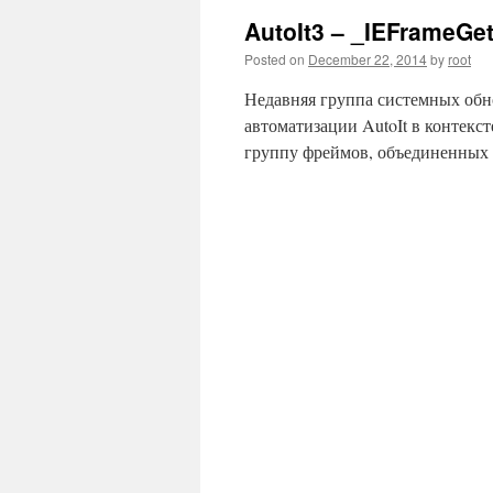
AutoIt3 – _IEFrameGet
Posted on
December 22, 2014
by
root
Недавняя группа системных обн
автоматизации AutoIt в контекс
группу фреймов, объединенны