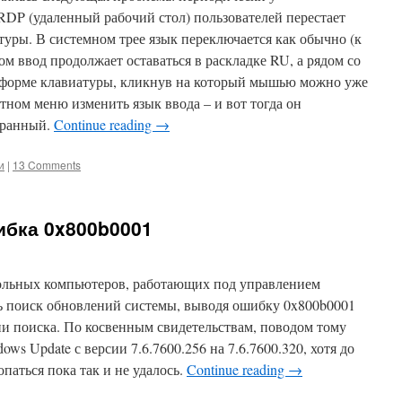
DP (удаленный рабочий стол) пользователей перестает
туры. В системном трее язык переключается как обычно (к
ом ввод продолжает оставаться в раскладке RU, а рядом со
в форме клавиатуры, кликнув на который мышью можно уже
ном меню изменить язык ввода – и вот тогда он
бранный.
Continue reading
→
и
|
13 Comments
ибка 0x800b0001
ольных компьютеров, работающих под управлением
ть поиск обновлений системы, выводя ошибку 0x800b0001
ии поиска. По косвенным свидетельствам, поводом тому
ws Update с версии 7.6.7600.256 на 7.6.7600.320, хотя до
аться пока так и не удалось.
Continue reading
→