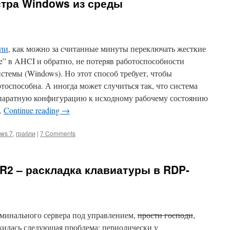
стра Windows из среды
ли
, как можно за считанные минуты переключать жесткие
e” в AHCI и обратно, не потеряв работоспособности
темы (Windows). Но этот способ требует, чтобы
тоспособна. А иногда может случиться так, что система
аппаратную конфигурацию к исходному рабочему состоянию
.
Continue reading
→
ws 7
,
грабли
|
7 Comments
 R2 – раскладка клавиатуры в RDP-
рминального сервера под управлением,
прости господи
,
жилась следующая проблема: периодически у