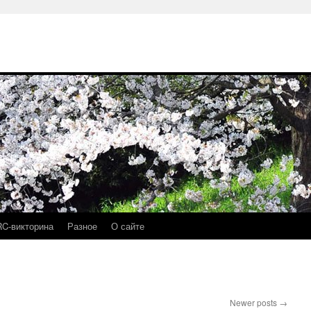
RC-викторина
Разное
О сайте
Newer posts
→