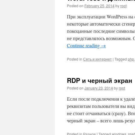
Posted on
February 25, 2014
by
root
При эксплуатации WordPress на
некоторые автоматически сгенер
покоцанные последние символы, 
не представлялось возможным. О
Continue reading
→
Posted in
Сеть и интернет
|
Tagged
php
RDP и черный экран
Posted on
January 23, 2014
by
root
Если после подключения к удал
реквизитам пользователя вы вид
не стоит отчаиваться (сразу). Вп
черный экран – всего лишь резу
Posted in
Разное
|
Tagged
windows
,
гра