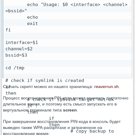
        echo "Usage: $0 <interface> <channel> 
<bssid>"

        echo

        exit

fi

interface=$1

channel=$2

bssid=$3

cd /tmp

# check if symlink is created

Скачать скрипт можно из нашего хранилища:
if 

reaverrun.sh
.
then

Процесс восстановления PIN-кода может занимать достаточно
        # check if symlink target not ok

длительное время, и поэтому есть смысл запускать его в
        if ! 

виртуальном терминале типа
screen
.
        then

                if 

При завершении восстановления PIN-кода в консоль будет
                then

выведен также WPA-passphrase и затраченное на
                        # copy backup to 
восстановление время: