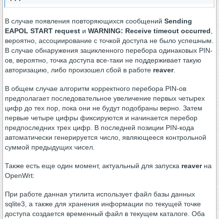
В случае появления повторяющихся сообщений
Sending
EAPOL START request
и
WARNING: Receive timeout occurred
,
вероятно, ассоциирование с точкой доступа не было успешным.
В случае обнаружения зацикленного перебора одинаковых PIN-
ов, вероятно, точка доступа все-таки не поддерживает такую
авторизацию, либо произошел сбой в работе
reaver
.
В общем случае алгоритм корректного перебора PIN-ов
предполагает последовательное увеличение первых четырех
цифр до тех пор, пока они не будут подобраны верно. Затем
первые четыре цифры фиксируются и начинается перебор
предпоследних трех цифр. В последней позиции PIN-кода
автоматически генерируется число, являющееся контрольной
суммой предыдущих чисел.
Также есть еще один момент, актуальный для запуска
reaver
на
OpenWrt:
При работе данная утилита использует файл базы данных
sqlite3, а также для хранения информации по текущей точке
доступа создается временный файл в текущем каталоге. Оба