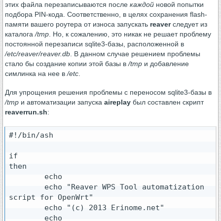
этих файла перезаписываются после
каждой
новой попытки
подбора PIN-кода. Соответственно, в целях сохранения flash-
памяти вашего роутера от износа запускать
reaver
следует из
каталога
/tmp
. Но, к сожалению, это никак не решает проблему
постоянной перезаписи sqlite3-базы, расположенной в
/etc/reaver/reaver.db
. В данном случае решением проблемы
стало бы создание копии этой базы в
/tmp
и добавление
симлинка на нее в
/etc
.
Для упрощения решения проблемы с переносом sqlite3-базы в
/tmp
и автоматизации запуска
aireplay
был составлен скрипт
reaverrun.sh
:
#!/bin/ash

if 

then

        echo

        echo "Reaver WPS Tool automatization 
script for OpenWrt"

        echo "(c) 2013 Erinome.net"

        echo
