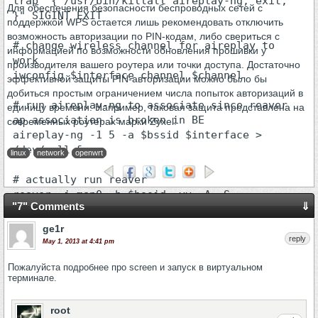
trap "{ /usr/bin/killall aireplay-ng; exit; 
Для обеспечения безопасности беспроводных сетей с
}" SIGINT EXIT

поддержкой WPS остается лишь рекомендовать отключить
возможность авторизации по PIN-кодам, либо свериться с
# change wireless channel for aireplay to 
информацией по возможности обновления прошивки у
work

производителя вашего роутера или точки доступа. Достаточно
iwconfig $interface channel $channel

эффективной защиты PIN-авторизации можно было бы
добиться простым ограничением числа попыток авторизаций в
# run aireplay-ng to associate since reaver 
единицу времени. Например, таковая защита представлена на
ap association is broken in BE

современных роутерах марки Zyxel.
aireplay-ng -1 5 -a $bssid $interface > 
/dev/null &

linux
network
openwrt
# actually run reaver

"7" Comments
⇓
ge1r
reply
May 1, 2013 at 4:41 pm
Пожалуйста подробнее про screen и запуск в виртуальном
терминале.
root