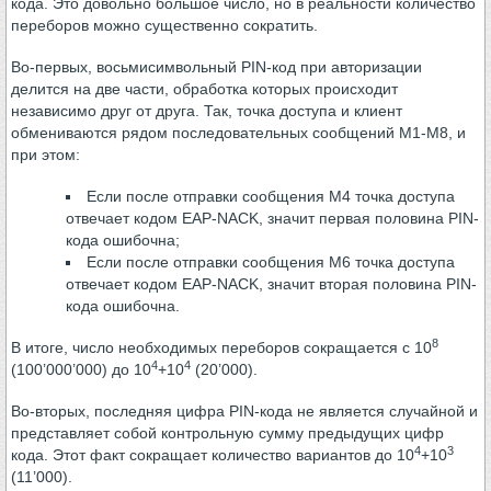
кода. Это довольно большое число, но в реальности количество
переборов можно существенно сократить.
Во-первых, восьмисимвольный PIN-код при авторизации
делится на две части, обработка которых происходит
независимо друг от друга. Так, точка доступа и клиент
обмениваются рядом последовательных сообщений М1-М8, и
при этом:
Если после отправки сообщения М4 точка доступа
отвечает кодом EAP-NACK, значит первая половина PIN-
кода ошибочна;
Если после отправки сообщения М6 точка доступа
отвечает кодом EAP-NACK, значит вторая половина PIN-
кода ошибочна.
8
В итоге, число необходимых переборов сокращается с 10
4
4
(100’000’000) до 10
+10
(20’000).
Во-вторых, последняя цифра PIN-кода не является случайной и
представляет собой контрольную сумму предыдущих цифр
4
3
кода. Этот факт сокращает количество вариантов до 10
+10
(11’000).