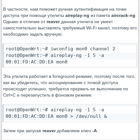
В частности, нам поможет ручная аутентификация на точке
доступа при помощи утилиты
aireplay-ng
из пакета
aircrack-ng
.
Однако в отличие от
reaver
данная утилита не умеет
самостоятельно выставлять требуемый Wi-Fi канал, поэтому его
необходимо задать вручную:
root@OpenWrt:~# iwconfig mon0 channel 2

root@OpenWrt:~# aireplay-ng -1 5 -a 
00:01:FD:AC:DD:EA mon0
Эта утилита работает в foreground-режиме, поэтому после того,
как вы убедитесь, что ассоциирование с точкой доступа
происходит успешно, требуется прервать ее выполнение по
Ctrl+C и перезапустить в фоновом режиме:
root@OpenWrt:~# aireplay-ng -1 5 -a 
00:01:FD:AC:DD:EA mon0 > /dev/null &
Затем при запуске
reaver
добавляем ключ
-A
: