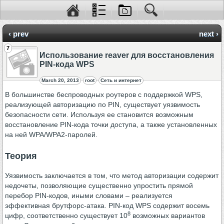
‹ prev
next ›
7
Использование reaver для восстановления
PIN-кода WPS
March 20, 2013
root
Сеть и интернет
В большинстве беспроводных роутеров с поддержкой WPS,
реализующей авторизацию по PIN, существует уязвимость
безопасности сети. Используя ее становится возможным
восстановление PIN-кода точки доступа, а также установленных
на ней WPA/WPA2-паролей.
Теория
Уязвимость заключается в том, что метод авторизации содержит
недочеты, позволяющие существенно упростить прямой
перебор PIN-кодов, иными словами – реализуется
эффективная брутфорс-атака. PIN-код WPS содержит восемь
8
цифр, соответственно существует 10
возможных вариантов