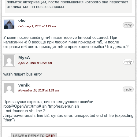
попыток авторизации, после превышения которого она перестает
откликаться на новые запросы.
vlw
reply
February 1, 2015 at 1:23 am
У меня после sending m4 пишет receive timeout occurred. При
написании -d 0 вообще при любом пине приходит m5, и после
отправки m6 опять приходит m5 и происходит ошибка.Что делать?
MyxA
reply
April 2, 2015 at 12:22 am
wash пишет bus error
venik
reply
November 14, 2017 at 2:26 am
При запуске скрипта, пишет следующие ошибки:
root@OpenWrt:/tmp# sh /tmp/reaverrun.sh
: not foundrun.sh: line 2:
/tmp/reaverrun.sh: line 52: syntax error: unexpected end of file (expecting
“then”)
LEAVE A REPLY TO
GE1R