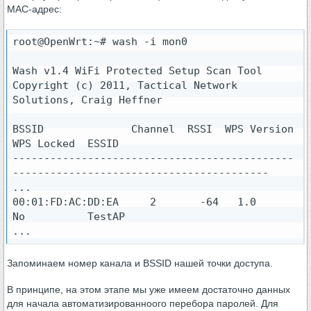
MAC-адрес:
root@OpenWrt:~# wash -i mon0

Wash v1.4 WiFi Protected Setup Scan Tool

Copyright (c) 2011, Tactical Network 
Solutions, Craig Heffner 
BSSID              Channel  RSSI  WPS Version  
WPS Locked  ESSID

---------------------------------------------
-----------------------------------------

...

00:01:FD:AC:DD:EA     2       -64   1.0          
No          TestAP

...
Запоминаем номер канала и BSSID нашей точки доступа.
В принципе, на этом этапе мы уже имеем достаточно данных
для начала автоматизированноого перебора паролей. Для