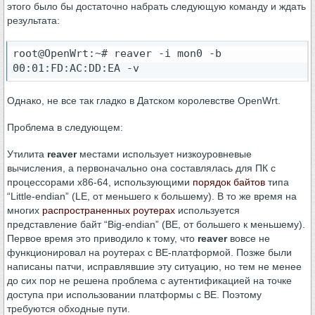
этого было бы достаточно набрать следующую команду и ждать
результата:
root@OpenWrt:~# reaver -i mon0 -b 
00:01:FD:AC:DD:EA -v
Однако, не все так гладко в Датском королевстве OpenWrt.
Проблема в следующем:
Утилита
reaver
местами использует низкоуровневые
вычисления, а первоначально она составлялась для ПК с
процессорами х86-64, использующими
порядок байтов
типа
“Little-endian” (LE, от меньшего к большему). В то же время на
многих
распространенных роутерах
используется
представление байт “Big-endian” (BE, от большего к меньшему).
Первое время это приводило к тому, что
reaver
вовсе не
функционировал на роутерах с BE-платформой. Позже были
написаны патчи, исправлявшие эту ситуацию, но тем не менее
до сих пор не решена проблема с аутентификацией на точке
доступа при использовании платформы с BE. Поэтому
требуются обходные пути.