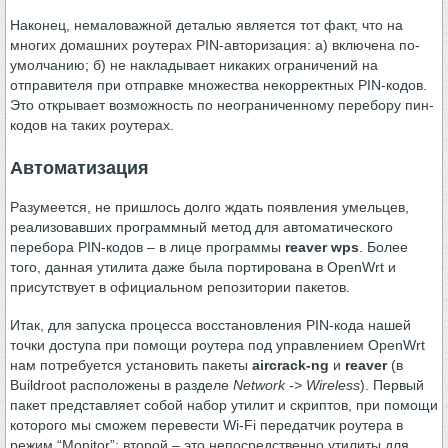
Наконец, немаловажной деталью является тот факт, что на
многих домашних роутерах PIN-авторизация: а) включена по-
умолчанию; б) не накладывает никаких ограничений на
отправителя при отправке множества некорректных PIN-кодов.
Это открывает возможность по неограниченному перебору пин-
кодов на таких роутерах.
Автоматизация
Разумеется, не пришлось долго ждать появления умельцев,
реализовавших программный метод для автоматического
перебора PIN-кодов – в лице программы
reaver wps
. Более
того, данная утилита даже была портирована в OpenWrt и
присутствует в официальном репозитории пакетов.
Итак, для запуска процесса восстановления PIN-кода нашей
точки доступа при помощи роутера под управлением OpenWrt
нам потребуется установить пакеты
aircrack-ng
и
reaver
(в
Buildroot расположены в разделе
Network -> Wireless
). Первый
пакет представляет собой набор утилит и скриптов, при помощи
которого мы сможем перевести Wi-Fi передатчик роутера в
режим “Monitor”; второй – это непосредственно утилиты для