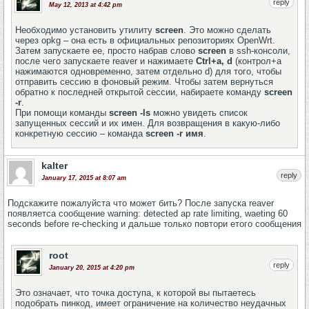
reply
May 12, 2013 at 4:42 pm
Необходимо установить утилиту
screen
. Это можно сделать
через opkg – она есть в официальных репозиториях OpenWrt.
Затем запускаете ее, просто набрав слово
screen
в ssh-консоли,
после чего запускаете reaver и нажимаете
Ctrl+a, d
(контрол+а
нажимаются одновременно, затем отдельно d) для того, чтобы
отправить сессию в фоновый режим. Чтобы затем вернуться
обратно к последней открытой сессии, набираете команду
screen
-r
.
При помощи команды
screen -ls
можно увидеть список
запущенных сессий и их имен. Для возвращения в какую-либо
конкретную сессию – команда
screen -r имя
.
kalter
reply
January 17, 2015 at 8:07 am
Подскажите пожалуйста что может бить? После запуска reaver
появляетса сообщение warning: detected ap rate limiting, waeting 60
seconds before re-checking и дальше только повтори етого сообщения
root
reply
January 20, 2015 at 4:20 pm
Это означает, что точка доступа, к которой вы пытаетесь
подобрать пинкод, имеет ограничение на количество неудачных