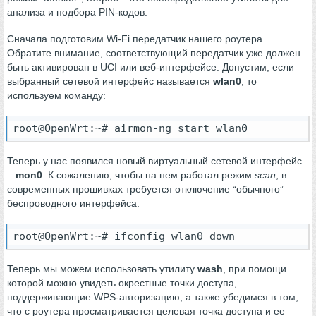
анализа и подбора PIN-кодов.
Сначала подготовим Wi-Fi передатчик нашего роутера.
Обратите внимание, соответствующий передатчик уже должен
быть активирован в UCI или веб-интерфейсе. Допустим, если
выбранный сетевой интерфейс называется
wlan0
, то
используем команду:
root@OpenWrt:~# airmon-ng start wlan0
Теперь у нас появился новый виртуальный сетевой интерфейс
–
mon0
. К сожалению, чтобы на нем работал режим
scan
, в
современных прошивках требуется отключение “обычного”
беспроводного интерфейса:
root@OpenWrt:~# ifconfig wlan0 down
Теперь мы можем использовать утилиту
wash
, при помощи
которой можно увидеть окрестные точки доступа,
поддерживающие WPS-авторизацию, а также убедимся в том,
что с роутера просматривается целевая точка доступа и ее