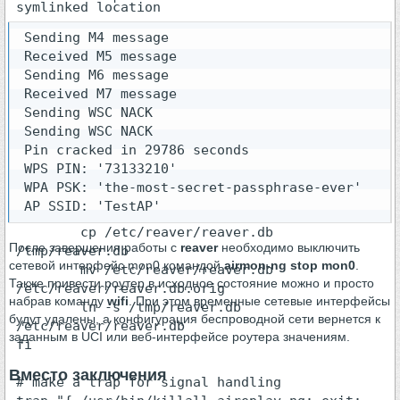
symlinked location

                        cp 
 Sending M4 message

/etc/reaver/reaver.db.orig /tmp/reaver.db

 Received M5 message

                else

 Sending M6 message

                        echo "Fatal: 
 Received M7 message

reaver.db.orig not found!"

 Sending WSC NACK

                        exit 1;

 Sending WSC NACK

                fi

 Pin cracked in 29786 seconds

        fi

 WPS PIN: '73133210'

else

 WPA PSK: 'the-most-secret-passphrase-ever'

        # move reaver.db to reaver.db.orig 
 AP SSID: 'TestAP'
and create symlink

        cp /etc/reaver/reaver.db 
После завершения работы с
reaver
необходимо выключить
/tmp/reaver.db

сетевой интерфейс mon0 командой
airmon-ng stop mon0
.
        mv /etc/reaver/reaver.db 
Также привести роутер в исходное состояние можно и просто
/etc/reaver/reaver.db.orig

набрав команду
wifi
. При этом временные сетевые интерфейсы
        ln -s /tmp/reaver.db 
будут удалены, а конфигурация беспроводной сети вернется к
/etc/reaver/reaver.db

заданным в UCI или веб-интерфейсе роутера значениям.
fi

Вместо заключения
# make a trap for signal handling
