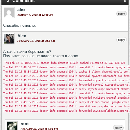
"3" Comments
⇓
alex
reply
January 7, 2015 at 12:48 am
Спасибо, помогло.
Alex
reply
February 12, 2015 at 9:58 pm
А как с таким бороться то?
Помнится раньше не видел такого в логах..
Thu Feb 12 19:48:36 2015 daemon.info dnsmasq[1164]: cached vk.com is 87.240.131.120
Thu Feb 12 19:48:54 2015 daemon.info dnsmasq[1164]: query[A] 6.client-channel.google.co
Thu Feb 12 19:48:54 2015 daemon.info dnsmasq[1164]: cached 6.client-channel.google.com 
Thu Feb 12 19:49:32 2015 daemon.info dnsmasq[1164]: query[A] spynet2.microsoft.com from
Thu Feb 12 19:49:32 2015 daemon.info dnsmasq[1164]: forwarded spynet2.microsoft.com to 
Thu Feb 12 19:49:32 2015 daemon.info dnsmasq[1164]: forwarded spynet2.microsoft.com to 
Thu Feb 12 19:49:32 2015 daemon.info dnsmasq[1164]: reply spyneteurope.microsoft.akadns
Thu Feb 12 19:49:35 2015 daemon.info dnsmasq[1164]: query[A] 0.client-channel.google.co
Thu Feb 12 19:49:35 2015 daemon.info dnsmasq[1164]: forwarded 0.client-channel.google.c
Thu Feb 12 19:49:35 2015 daemon.info dnsmasq[1164]: reply 0.client-channel.google.com i
Thu Feb 12 19:49:44 2015 daemon.info dnsmasq[1164]: query[A] www.paypalobjects.com from
Thu Feb 12 19:49:44 2015 daemon.info dnsmasq[1164]: forwarded www.paypalobjects.com to 
root
reply
February 13, 2015 at 4:51 pm