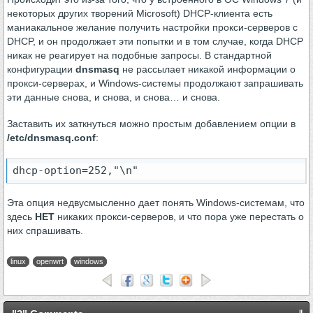
некоторых других творений Microsoft) DHCP-клиента есть
маниакальное желание получить настройки прокси-серверов с
DHCP, и он продолжает эти попытки и в том случае, когда DHCP
никак не реагирует на подобные запросы. В стандартной
конфигурации
dnsmasq
не рассылает никакой информации о
прокси-серверах, и Windows-системы продолжают запрашивать
эти данные снова, и снова, и снова… и снова.
Заставить их заткнуться можно простым добавлением опции в
/etc/dnsmasq.conf
:
dhcp-option=252,"\n"
Эта опция недвусмысленно дает понять Windows-системам, что
здесь
НЕТ
никаких прокси-серверов, и что пора уже перестать о
них спрашивать.
linux
openwrt
windows