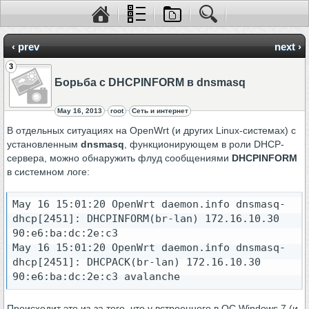
‹ prev
next ›
3
Борьба с DHCPINFORM в dnsmasq
May 16, 2013
root
Сеть и интернет
В отдельных ситуациях на OpenWrt (и других Linux-системах) с
установленным
dnsmasq
, функционирующем в роли DHCP-
сервера, можно обнаружить флуд сообщениями
DHCPINFORM
в системном логе:
May 16 15:01:20 OpenWrt daemon.info dnsmasq-
dhcp[2451]: DHCPINFORM(br-lan) 172.16.10.30 
90:e6:ba:dc:2e:c3

May 16 15:01:20 OpenWrt daemon.info dnsmasq-
dhcp[2451]: DHCPACK(br-lan) 172.16.10.30 
90:e6:ba:dc:2e:c3 avalanche
Происходит это из-за того, что у встроенного в ОС Windows 7 (и