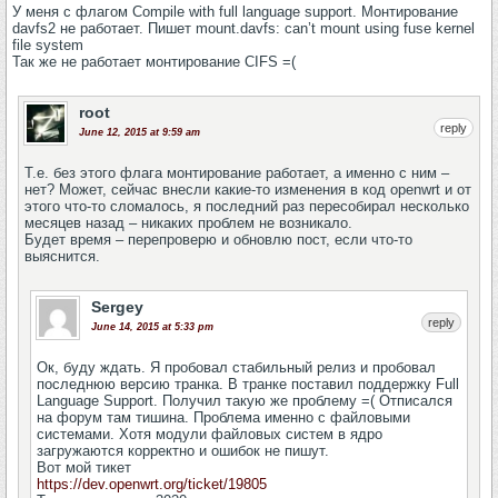
У меня с флагом Compile with full language support. Монтирование
davfs2 не работает. Пишет mount.davfs: can’t mount using fuse kernel
file system
Так же не работает монтирование CIFS =(
root
reply
June 12, 2015 at 9:59 am
Т.е. без этого флага монтирование работает, а именно с ним –
нет? Может, сейчас внесли какие-то изменения в код openwrt и от
этого что-то сломалось, я последний раз пересобирал несколько
месяцев назад – никаких проблем не возникало.
Будет время – перепроверю и обновлю пост, если что-то
выяснится.
Sergey
reply
June 14, 2015 at 5:33 pm
Ок, буду ждать. Я пробовал стабильный релиз и пробовал
последнюю версию транка. В транке поставил поддержку Full
Language Support. Получил такую же проблему =( Отписался
на форум там тишина. Проблема именно с файловыми
системами. Хотя модули файловых систем в ядро
загружаются корректно и ошибок не пишут.
Вот мой тикет
https://dev.openwrt.org/ticket/19805