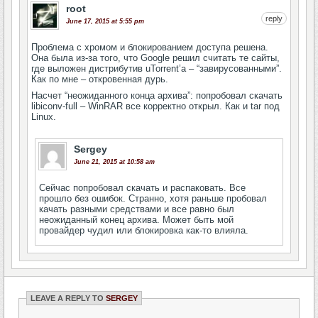
root
reply
June 17, 2015 at 5:55 pm
Проблема с хромом и блокированием доступа решена.
Она была из-за того, что Google решил считать те сайты,
где выложен дистрибутив uTorrent’а – “завирусованными”.
Как по мне – откровенная дурь.
Насчет “неожиданного конца архива”: попробовал скачать
libiconv-full – WinRAR все корректно открыл. Как и tar под
Linux.
Sergey
June 21, 2015 at 10:58 am
Сейчас попробовал скачать и распаковать. Все
прошло без ошибок. Странно, хотя раньше пробовал
качать разными средствами и все равно был
неожиданный конец архива. Может быть мой
провайдер чудил или блокировка как-то влияла.
LEAVE A REPLY TO
SERGEY