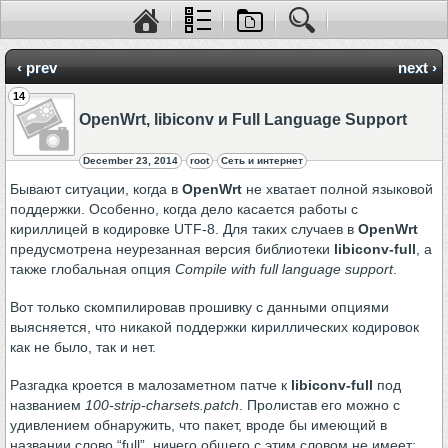
‹ prev
next ›
14
OpenWrt, libiconv и Full Language Support
December 23, 2014
root
Сеть и интернет
Бывают ситуации, когда в
OpenWrt
не хватает полной языковой
поддержки. Особенно, когда дело касается работы с
кириллицей в кодировке UTF-8. Для таких случаев в
OpenWrt
предусмотрена неурезанная версия библиотеки
libiconv-full
, а
также глобальная опция
Compile with full language support
.
Вот только скомпилировав прошивку с данными опциями
выясняется, что никакой поддержки кириллических кодировок
как не было, так и нет.
Разгадка кроется в малозаметном патче к
libiconv-full
под
названием
100-strip-charsets.patch
. Пролистав его можно с
удивлением обнаружить, что пакет, вроде бы имеющий в
названии слово “full”, ничего общего с этим словом не имеет: