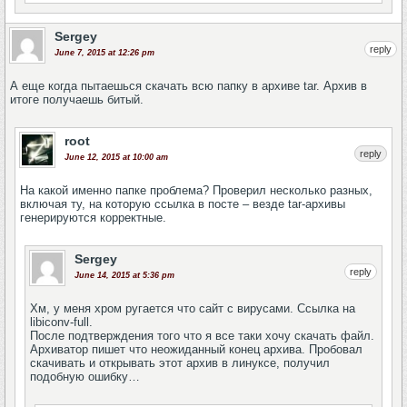
Sergey
reply
June 7, 2015 at 12:26 pm
А еще когда пытаешься скачать всю папку в архиве tar. Архив в
итоге получаешь битый.
root
reply
June 12, 2015 at 10:00 am
На какой именно папке проблема? Проверил несколько разных,
включая ту, на которую ссылка в посте – везде tar-архивы
генерируются корректные.
Sergey
reply
June 14, 2015 at 5:36 pm
Хм, у меня хром ругается что сайт с вирусами. Ссылка на
libiconv-full.
После подтверждения того что я все таки хочу скачать файл.
Архиватор пишет что неожиданный конец архива. Пробовал
скачивать и открывать этот архив в линуксе, получил
подобную ошибку…