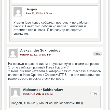
Sergey
June 15, 2015 at 1:58 am
У меня fuse криво собрался поэтому и не работал
dav2fs. Пакет был собран но весил 1 килобайт и
ставился без ошибок. Я на размер не обратил
внимания.
Aleksander Sukhorukov
reply
October 12, 2017 at 5:41 pm
На openwrt в apache листинг русских букв знаками вопросов.
Это по этой же причине? Из-за libiconv ?
У меня листинг каталога в котором лежит .htaccess в котором
написано IndexOptions +Charset=UTF-8 , но при открытии все
равно вместо русских знаки вопроса.
Aleksander Sukhorukov
reply
October 12, 2017 at 9:29 pm
Пардон, я забыл у Mount опцию iocharset=utf8 ))